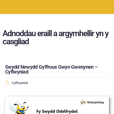
Adnoddau eraill a argymhellir yn y
casgliad
Swydd Newydd Gyffrous Gwyn Gwenynen –
Cyflwyniad
Cyflwyniad