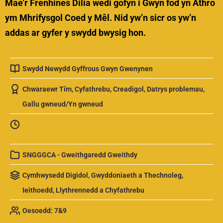
Mae’r Frenhines Dilia wedi gofyn i Gwyn fod yn Athro
ym Mhrifysgol Coed y Mêl. Nid yw’n sicr os yw’n
addas ar gyfer y swydd bwysig hon.
Swydd Newydd Gyffrous Gwyn Gwenynen
Chwaraewr Tîm
,
Cyfathrebu
,
Creadigol
,
Datrys problemau
,
Gallu gwneud/Yn gwneud
SNGGGCA - Gweithgaredd Gweithdy
Cymhwysedd Digidol
,
Gwyddoniaeth a Thechnoleg
,
Ieithoedd, Llythrennedd a Chyfathrebu
Oesoedd: 7&9