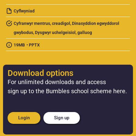
Cyflwyniad
Cyfranwyr mentrus, creadigol
,
Dinasyddion egwyddorol
gwybodus
,
Dysgwyr uchelgeisiol, galluog
19MB
• PPTX
Download options
For unlimited downloads and access
sign up to the Bumbles school scheme here.
Login
Sign up