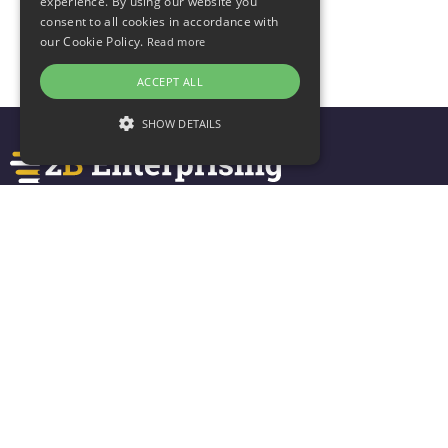
experience. By using our website you
consent to all cookies in accordance with
our Cookie Policy.
Read more
ACCEPT ALL
SHOW DETAILS
Rydym yn gweithio gydag ysgolion a busnesau i greu partneriaethau
gwerthfawr, creu cyfleoedd a datblygu sgiliau entrepreneuraidd pobl ifanc.
Os hoffech gael mwy o wybodaeth, dilynwch ni, neu cysylltwch â ni:
info@2benterprising.co.uk
Cyswllt
info@2benterprising.co.uk