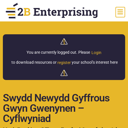
You are currently logged out.
Please
Login
to download resources or
your school’s interest here
register
Swydd Newydd Gyffrous
Gwyn Gwenynen –
Cyflwyniad