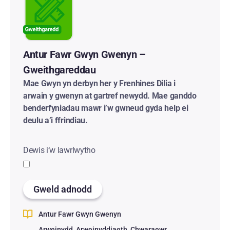
Antur Fawr Gwyn Gwenyn –
Gweithgareddau
Mae Gwyn yn derbyn her y Frenhines Dilia i
arwain y gwenyn at gartref newydd. Mae ganddo
benderfyniadau mawr i’w gwneud gyda help ei
deulu a’i ffrindiau.
Dewis i’w lawrlwytho
Gweld adnodd
Antur Fawr Gwyn Gwenyn
Arweinydd
Arweinyddiaeth
Chwaraewr