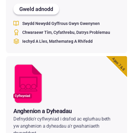
Gweld adnodd
Swydd Newydd Gyffrous Gwyn Gwenynen
Chwaraewr Tîm
Cyfathrebu
Datrys Problemau
Iechyd A Lles
Mathemateg A Rhifedd
Ages 7 & 8
Anghenion a Dyheadau
Defnyddio'r cyflwyniad i drafod ac eglurhau beth
yw anghenion a dyheadau a'r gwahaniaeth