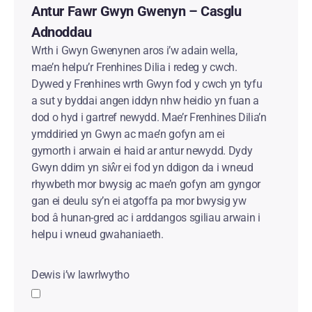
Antur Fawr Gwyn Gwenyn – Casglu
Adnoddau
Wrth i Gwyn Gwenynen aros i’w adain wella,
mae’n helpu’r Frenhines Dilia i redeg y cwch.
Dywed y Frenhines wrth Gwyn fod y cwch yn tyfu
a sut y byddai angen iddyn nhw heidio yn fuan a
dod o hyd i gartref newydd. Mae’r Frenhines Dilia’n
ymddiried yn Gwyn ac mae’n gofyn am ei
gymorth i arwain ei haid ar antur newydd. Dydy
Gwyn ddim yn siŵr ei fod yn ddigon da i wneud
rhywbeth mor bwysig ac mae’n gofyn am gyngor
gan ei deulu sy’n ei atgoffa pa mor bwysig yw
bod â hunan-gred ac i arddangos sgiliau arwain i
helpu i wneud gwahaniaeth.
Dewis i’w lawrlwytho