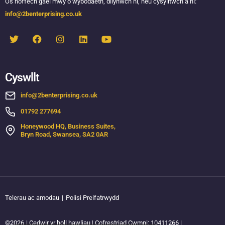
Os hoffech gael mwy o wybodaeth, dilynwch ni, neu cysylltwch â ni:
info@2benterprising.co.uk
Cyswllt
info@2benterprising.co.uk
01792 277694
Honeywood HQ, Business Suites,
Bryn Road, Swansea, SA2 0AR
Telerau ac amodau
|
Polisi Preifatrwydd
©2026
| Cedwir yr holl hawliau | Cofrestriad Cwmni: 10411266 |