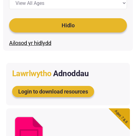
Hidlo
Ailosod yr hidlydd
Lawrlwytho
Adnoddau
Login to download resources
Ages 7 & 8