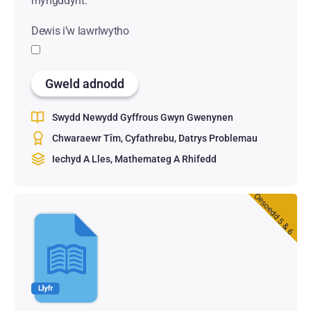
rhyngddynt.
Dewis i’w lawrlwytho
Gweld adnodd
Swydd Newydd Gyffrous Gwyn Gwenynen
Chwaraewr Tîm
Cyfathrebu
Datrys Problemau
Iechyd A Lles
Mathemateg A Rhifedd
Oesoedd 5 & 6