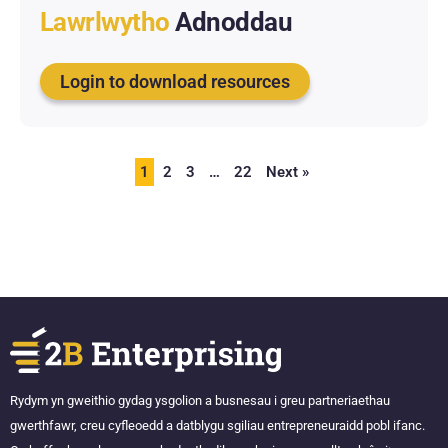
Lawrlwytho
Adnoddau
Login to download resources
1
2
3
…
22
Next »
Rydym yn gweithio gydag ysgolion a busnesau i greu partneriaethau
gwerthfawr, creu cyfleoedd a datblygu sgiliau entrepreneuraidd pobl ifanc.