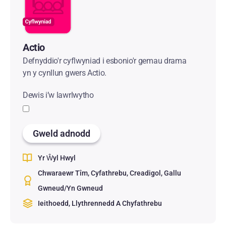
Actio
Defnyddio'r cyflwyniad i esbonio'r gemau drama
yn y cynllun gwers Actio.
Dewis i’w lawrlwytho
Gweld adnodd
Yr Ŵyl Hwyl
Chwaraewr Tîm
Cyfathrebu
Creadigol
Gallu
Gwneud/Yn Gwneud
Ieithoedd, Llythrennedd A Chyfathrebu