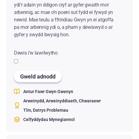
ydi’r adain yn ddigon cryf ar gyfer gwaith mor
arbennig, ac mae o’n poeni sut fydd ei fywyd yn
newid. Mae teulu a ffrindiau Gwyn yn ei atgoffa
pa mor arbennig ydi o, a pham y dewiswyd o ar
gyfer y swydd bwysig hon.
Dewis i’w lawrlwytho
Gweld adnodd
Antur Fawr Gwyn Gwenyn
Arweinydd
Arweinyddiaeth
Chwaraewr
Tîm
Datrys Problemau
Celfyddydau Mynegiannol