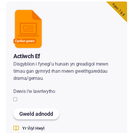
Ages 7 & 8
Actiwch Ef
Disgyblion i fynegi'u hunain yn greadigol mewn
timau gan gymryd rhan mewn gweithgareddau
drama/gemau.
Dewis i’w lawrlwytho
Gweld adnodd
Yr Ŵyl Hwyl