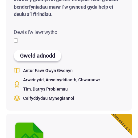
benderfyniadau mawr i’w gwneud gyda help ei
deulu a’i ffrindiau.
Dewis i’w lawrlwytho
Gweld adnodd
Antur Fawr Gwyn Gwenyn
Arweinydd
Arweinyddiaeth
Chwaraewr
Tîm
Datrys Problemau
Celfyddydau Mynegiannol
Oesoedd 5 & 6