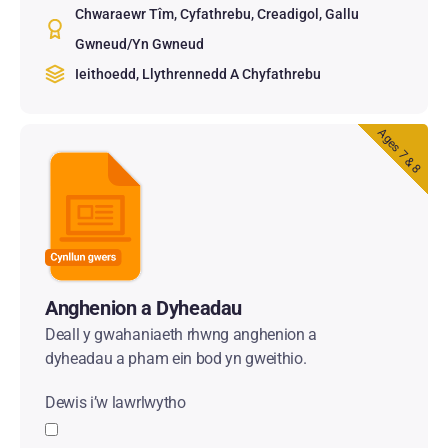
Chwaraewr Tîm
Cyfathrebu
Creadigol
Gallu
Gwneud/Yn Gwneud
Ieithoedd, Llythrennedd A Chyfathrebu
Ages 7 & 8
Anghenion a Dyheadau
Deall y gwahaniaeth rhwng anghenion a
dyheadau a pham ein bod yn gweithio.
Dewis i’w lawrlwytho