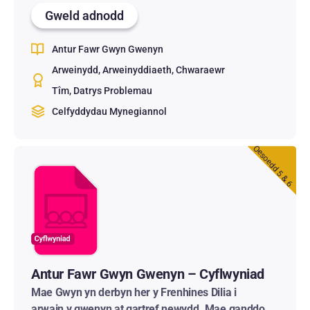
Gweld adnodd
Antur Fawr Gwyn Gwenyn
Arweinydd
Arweinyddiaeth
Chwaraewr
Tîm
Datrys Problemau
Celfyddydau Mynegiannol
Oesoedd 5 & 6
Antur Fawr Gwyn Gwenyn – Cyflwyniad
Mae Gwyn yn derbyn her y Frenhines Dilia i
arwain y gwenyn at gartref newydd. Mae ganddo