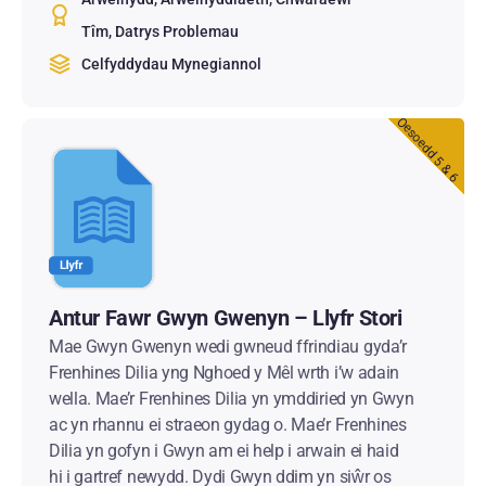
Tîm
Datrys Problemau
Celfyddydau Mynegiannol
Oesoedd 5 & 6
Antur Fawr Gwyn Gwenyn – Llyfr Stori
Mae Gwyn Gwenyn wedi gwneud ffrindiau gyda’r
Frenhines Dilia yng Nghoed y Mêl wrth i’w adain
wella. Mae’r Frenhines Dilia yn ymddiried yn Gwyn
ac yn rhannu ei straeon gydag o. Mae’r Frenhines
Dilia yn gofyn i Gwyn am ei help i arwain ei haid
hi i gartref newydd. Dydi Gwyn ddim yn siŵr os